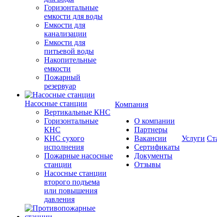
Горизонтальные
емкости для воды
Емкости для
канализации
Емкости для
питьевой воды
Накопительные
емкости
Пожарный
резервуар
Насосные станции
Компания
Вертикальные КНС
Горизонтальные
О компании
КНС
Партнеры
КНС сухого
Вакансии
Услуги
Ст
исполнения
Сертификаты
Пожарные насосные
Документы
станции
Отзывы
Насосные cтанции
второго подъема
или повышения
давления