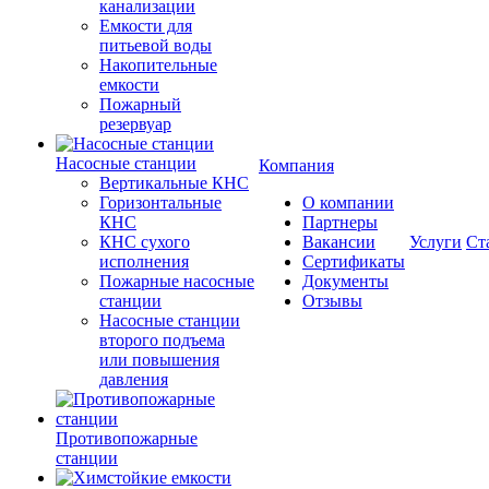
канализации
Емкости для
питьевой воды
Накопительные
емкости
Пожарный
резервуар
Насосные станции
Компания
Вертикальные КНС
Горизонтальные
О компании
КНС
Партнеры
КНС сухого
Вакансии
Услуги
Ст
исполнения
Сертификаты
Пожарные насосные
Документы
станции
Отзывы
Насосные cтанции
второго подъема
или повышения
давления
Противопожарные
станции