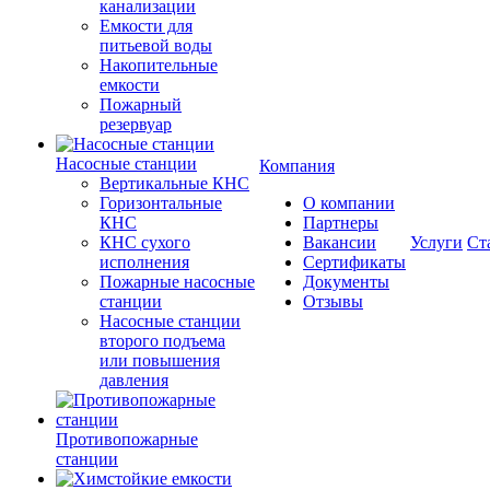
канализации
Емкости для
питьевой воды
Накопительные
емкости
Пожарный
резервуар
Насосные станции
Компания
Вертикальные КНС
Горизонтальные
О компании
КНС
Партнеры
КНС сухого
Вакансии
Услуги
Ст
исполнения
Сертификаты
Пожарные насосные
Документы
станции
Отзывы
Насосные cтанции
второго подъема
или повышения
давления
Противопожарные
станции