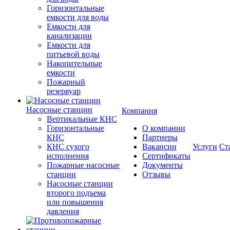
Горизонтальные
емкости для воды
Емкости для
канализации
Емкости для
питьевой воды
Накопительные
емкости
Пожарный
резервуар
Насосные станции
Компания
Вертикальные КНС
Горизонтальные
О компании
КНС
Партнеры
КНС сухого
Вакансии
Услуги
Ст
исполнения
Сертификаты
Пожарные насосные
Документы
станции
Отзывы
Насосные cтанции
второго подъема
или повышения
давления